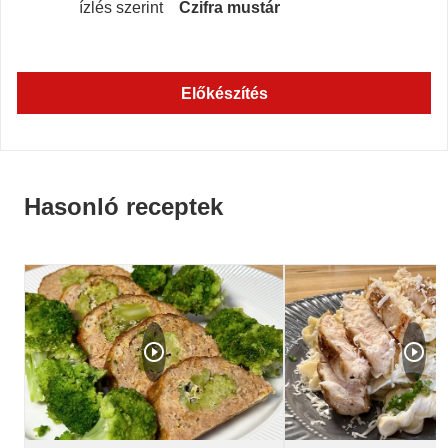
ízlés szerint
Czifra mustár
Előkészítés
Hasonló receptek
play_circle_outline
play_circle_outline