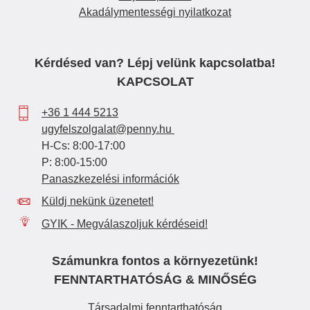
Akadálymentességi nyilatkozat
Kérdésed van? Lépj velünk kapcsolatba!
KAPCSOLAT
+36 1 444 5213
ugyfelszolgalat@penny.hu
H-Cs: 8:00-17:00
P: 8:00-15:00
Panaszkezelési információk
Küldj nekünk üzenetet!
GYIK - Megválaszoljuk kérdéseid!
Számunkra fontos a környezetünk!
FENNTARTHATÓSÁG & MINŐSÉG
Társadalmi fenntarthatóság