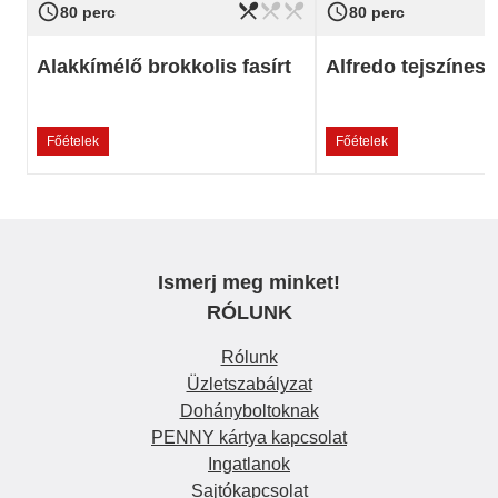
restaurant_menu
restaurant_menu
restaurant_menu
access_time
access_time
Nehézség
könnyű
Nehézség
80 perc
80 perc
Alakkímélő brokkolis fasírt
Alfredo tejszínes 
Főételek
Főételek
Ismerj meg minket!
RÓLUNK
Rólunk
Üzletszabályzat
Dohányboltoknak
PENNY kártya kapcsolat
Ingatlanok
Sajtókapcsolat