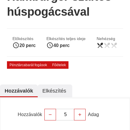
húspogácsával
Előkészítés
Elkészítés teljes ideje
Nehézség
access_time
access_time
restaurant_menu
restaurant_menu
restaurant_menu
könnyű
20 perc
40 perc
Pénztárcabarát fogások
Főételek
Hozzávalók
Elkészítés
Hozzávalók
Adag
remove
add