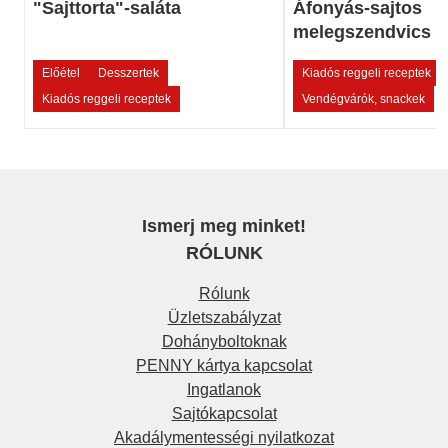
"Sajttorta"-saláta
Áfonyás-sajtos
melegszendvics
Előétel
Desszertek
Kiadós reggeli receptek
Kiadós reggeli receptek
Vendégvárók, snackek
Ismerj meg minket!
RÓLUNK
Rólunk
Üzletszabályzat
Dohányboltoknak
PENNY kártya kapcsolat
Ingatlanok
Sajtókapcsolat
Akadálymentességi nyilatkozat