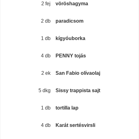
2 fej
vöröshagyma
2 db
paradicsom
1 db
kígyóuborka
4 db
PENNY tojás
2 ek
San Fabio olívaolaj
5 dkg
Sissy trappista sajt
1 db
tortilla lap
4 db
Karát sertésvirsli