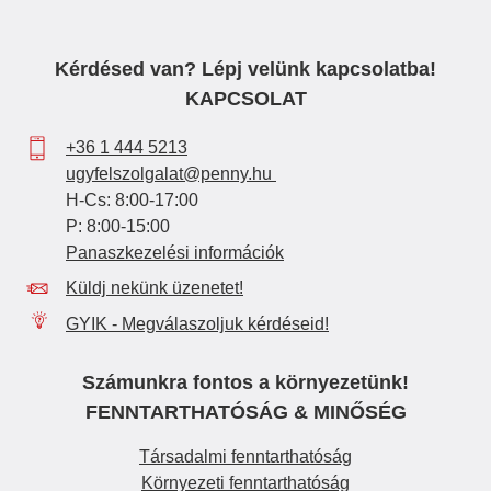
Kérdésed van? Lépj velünk kapcsolatba!
KAPCSOLAT
+36 1 444 5213
ugyfelszolgalat@penny.hu
H-Cs: 8:00-17:00
P: 8:00-15:00
Panaszkezelési információk
Küldj nekünk üzenetet!
GYIK - Megválaszoljuk kérdéseid!
Számunkra fontos a környezetünk!
FENNTARTHATÓSÁG & MINŐSÉG
Társadalmi fenntarthatóság
Környezeti fenntarthatóság