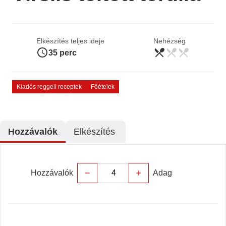
Elkészítés teljes ideje
Nehézség
access_time
restaurant_menu
restaurant_menu
restaurant_menu
könnyű
35 perc
Kiadós reggeli receptek
Főételek
Hozzávalók
Elkészítés
Hozzávalók
Adag
remove
add