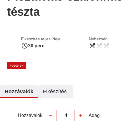
tészta
Elkészítés teljes ideje
Nehézség
access_time
restaurant_menu
restaurant_menu
restaurant_menu
könnyű
30 perc
Főételek
Hozzávalók
Elkészítés
Hozzávalók
Adag
remove
add