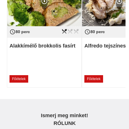
play_circle_outline
play_circle_outline
restaurant_menu
restaurant_menu
restaurant_menu
access_time
access_time
Nehézség
könnyű
Nehézség
80 perc
80 perc
Alakkímélő brokkolis fasírt
Alfredo tejszínes 
Főételek
Főételek
Ismerj meg minket!
RÓLUNK