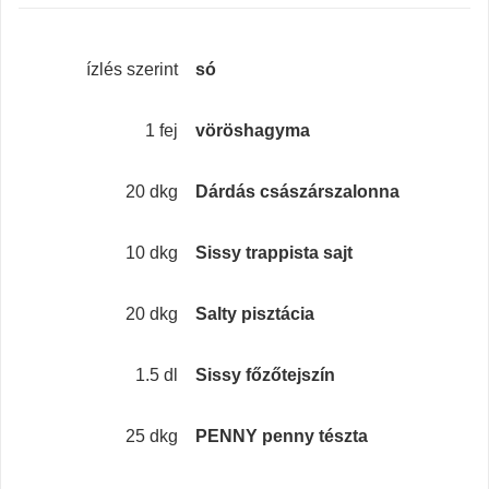
ízlés szerint
só
1 fej
vöröshagyma
20 dkg
Dárdás császárszalonna
10 dkg
Sissy trappista sajt
20 dkg
Salty pisztácia
1.5 dl
Sissy főzőtejszín
25 dkg
PENNY penny tészta