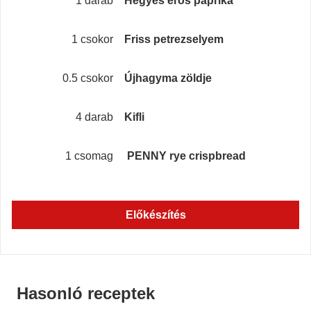
1 darab
Hegyes erős paprika
1 csokor
Friss petrezselyem
0.5 csokor
Újhagyma zöldje
4 darab
Kifli
1 csomag
PENNY rye crispbread
Előkészítés
Hasonló receptek