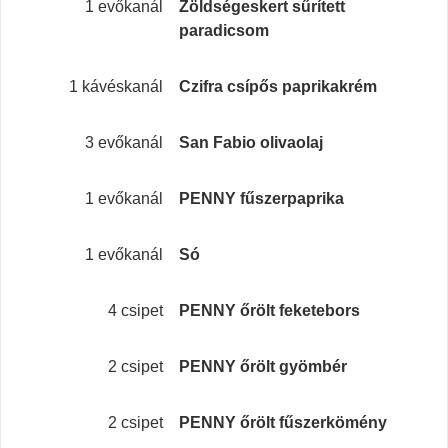
1 evőkanál
Zöldségeskert sűrített
paradicsom
1 kávéskanál
Czifra csípős paprikakrém
3 evőkanál
San Fabio olivaolaj
1 evőkanál
PENNY fűszerpaprika
1 evőkanál
Só
4 csipet
PENNY őrölt feketebors
2 csipet
PENNY őrölt gyömbér
2 csipet
PENNY őrölt fűszerkömény