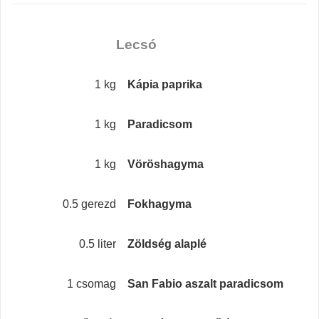
Lecsó
1 kg
Kápia paprika
1 kg
Paradicsom
1 kg
Vöröshagyma
0.5 gerezd
Fokhagyma
0.5 liter
Zöldség alaplé
1 csomag
San Fabio aszalt paradicsom