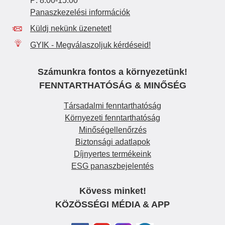
P: 8:00-15:00
Panaszkezelési információk
Küldj nekünk üzenetet!
GYIK - Megválaszoljuk kérdéseid!
Számunkra fontos a környezetünk!
FENNTARTHATÓSÁG & MINŐSÉG
Társadalmi fenntarthatóság
Környezeti fenntarthatóság
Minőségellenőrzés
Biztonsági adatlapok
Díjnyertes termékeink
ESG panaszbejelentés
Kövess minket!
KÖZÖSSÉGI MÉDIA & APP