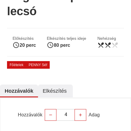
lecsó
Előkészítés
Elkészítés teljes ideje
Nehézség
access_time
access_time
restaurant_menu
restaurant_menu
restaurant_menu
közepes
20 perc
80 perc
Főételek
PENNY Séf
Hozzávalók
Elkészítés
Hozzávalók
Adag
remove
add