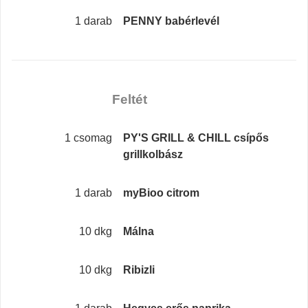
1 darab
PENNY babérlevél
Feltét
1 csomag
PY'S GRILL & CHILL csípős
grillkolbász
1 darab
myBioo citrom
10 dkg
Málna
10 dkg
Ribizli