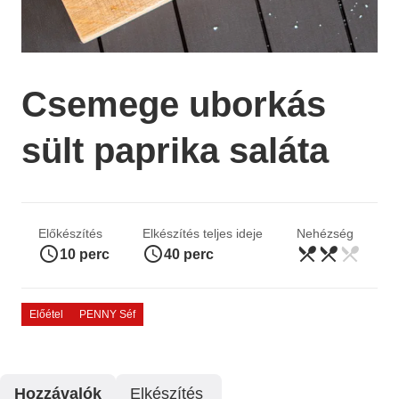
Csemege uborkás
sült paprika saláta
Előkészítés
Elkészítés teljes ideje
Nehézség
access_time
access_time
restaurant_menu
restaurant_menu
restaurant_menu
közepes
10 perc
40 perc
Előétel
PENNY Séf
Hozzávalók
Elkészítés