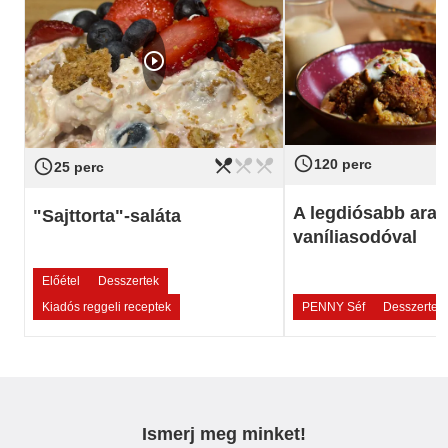
play_circle_outline
access_time
restaurant_menu
restaurant_menu
restaurant_menu
Nehézség
120 perc
access_time
Nehézség
könnyű
25 perc
A legdiósabb ara
"Sajttorta"-saláta
vaníliasodóval
Előétel
Desszertek
Kiadós reggeli receptek
PENNY Séf
Desszertek
Ismerj meg minket!