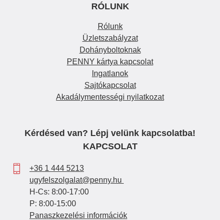
RÓLUNK
Rólunk
Üzletszabályzat
Dohányboltoknak
PENNY kártya kapcsolat
Ingatlanok
Sajtókapcsolat
Akadálymentességi nyilatkozat
Kérdésed van? Lépj velünk kapcsolatba!
KAPCSOLAT
+36 1 444 5213
ugyfelszolgalat@penny.hu
H-Cs: 8:00-17:00
P: 8:00-15:00
Panaszkezelési információk