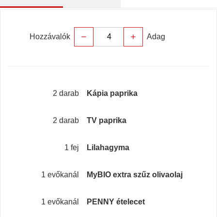
Hozzávalók
Adag
remove
add
2 darab
Kápia paprika
2 darab
TV paprika
1 fej
Lilahagyma
1 evőkanál
MyBIO extra szűz olivaolaj
1 evőkanál
PENNY ételecet