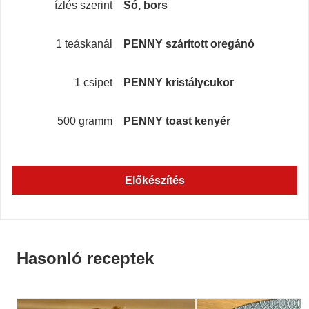
ízlés szerint
Só, bors
1 teáskanál
PENNY szárított oregánó
1 csipet
PENNY kristálycukor
500 gramm
PENNY toast kenyér
Előkészítés
Hasonló receptek