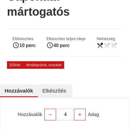
mártogatós
Előkészítés
Elkészítés teljes ideje
Nehézség
access_time
access_time
restaurant_menu
restaurant_menu
restaurant_menu
könnyű
10 perc
40 perc
Előétel
Vendégvárók, snackek
Hozzávalók
Elkészítés
Hozzávalók
Adag
remove
add