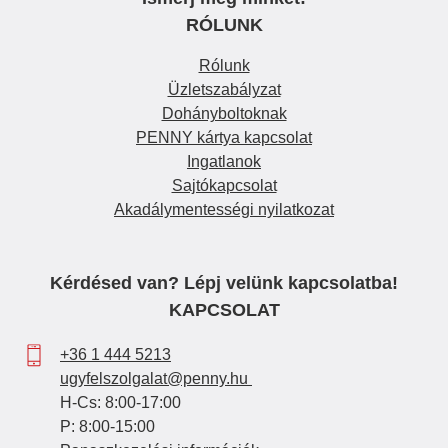
RÓLUNK
Rólunk
Üzletszabályzat
Dohányboltoknak
PENNY kártya kapcsolat
Ingatlanok
Sajtókapcsolat
Akadálymentességi nyilatkozat
Kérdésed van? Lépj velünk kapcsolatba!
KAPCSOLAT
+36 1 444 5213
ugyfelszolgalat@penny.hu
H-Cs: 8:00-17:00
P: 8:00-15:00