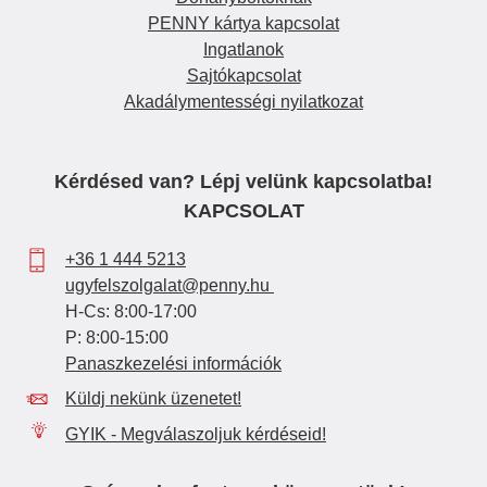
PENNY kártya kapcsolat
Ingatlanok
Sajtókapcsolat
Akadálymentességi nyilatkozat
Kérdésed van? Lépj velünk kapcsolatba!
KAPCSOLAT
+36 1 444 5213
ugyfelszolgalat@penny.hu
H-Cs: 8:00-17:00
P: 8:00-15:00
Panaszkezelési információk
Küldj nekünk üzenetet!
GYIK - Megválaszoljuk kérdéseid!