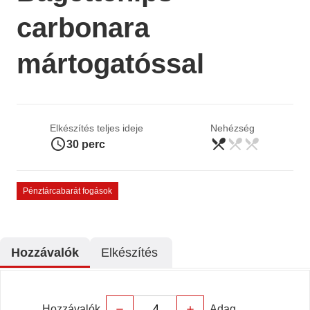
carbonara
mártogatóssal
Elkészítés teljes ideje
Nehézség
access_time
restaurant_menu
restaurant_menu
restaurant_menu
könnyű
30 perc
Pénztárcabarát fogások
Hozzávalók
Elkészítés
Hozzávalók
Adag
remove
add