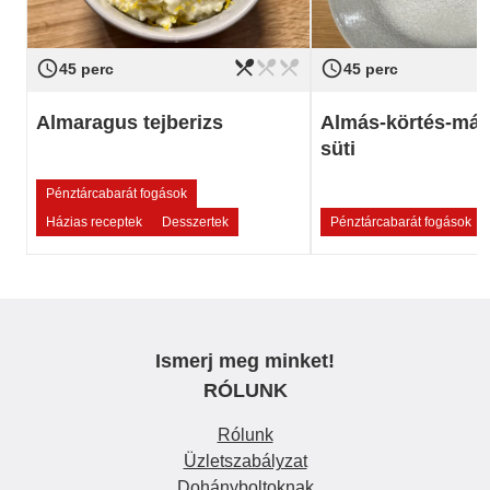
restaurant_menu
restaurant_menu
restaurant_menu
access_time
access_time
Nehézség
könnyű
Nehézség
45 perc
45 perc
Almaragus tejberizs
Almás-körtés-mák
süti
Pénztárcabarát fogások
Házias receptek
Desszertek
Pénztárcabarát fogások
Ismerj meg minket!
RÓLUNK
Rólunk
Üzletszabályzat
Dohányboltoknak