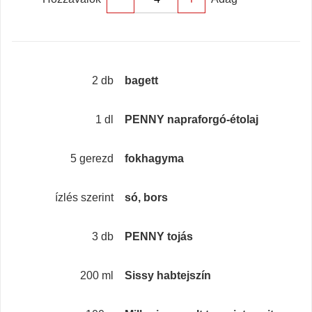
2 db
bagett
1 dl
PENNY napraforgó-étolaj
5 gerezd
fokhagyma
ízlés szerint
só, bors
3 db
PENNY tojás
200 ml
Sissy habtejszín