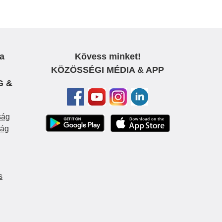
a
Kövess minket!
KÖZÖSSÉGI MÉDIA & APP
G &
ság
ság
s