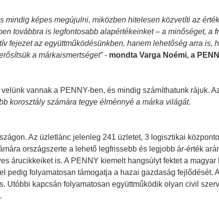
mindig képes megújulni, miközben hitelesen közvetíti az érték
 továbbra is legfontosabb alapértékeinket – a minőséget, a fr
v fejezet az együttműködésünkben, hanem lehetőség arra is, h
erősítsük a márkaismertséget”
-
mondta Varga Noémi, a PENNY
 velünk vannak a PENNY-ben, és mindig számíthatunk rájuk. Az ú
öbb korosztály számára tegye élménnyé a márka világát.
gon. Az üzletlánc jelenleg 241 üzletet, 3 logisztikai központ
számára országszerte a lehető legfrissebb és legjobb ár-érték ará
 árucikkeiket is. A PENNY kiemelt hangsúlyt fektet a magyar b
l pedig folyamatosan támogatja a hazai gazdaság fejlődését. Az
t is. Utóbbi kapcsán folyamatosan együttműködik olyan civil sze
.