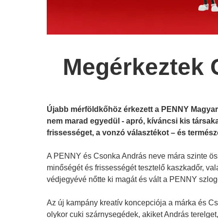
Megérkeztek C
Újabb mérföldkőhöz érkezett a PENNY Magyar
nem marad egyedül - apró, kíváncsi kis társa
frissességet, a vonzó választékot – és termész
A PENNY és Csonka András neve mára szinte össz
minőségét és frissességét tesztelő kaszkadőr, val
védjegyévé nőtte ki magát és vált a PENNY szlog
Az új kampány kreatív koncepciója a márka és Cso
olykor cuki szárnysegédek, akiket András terelge