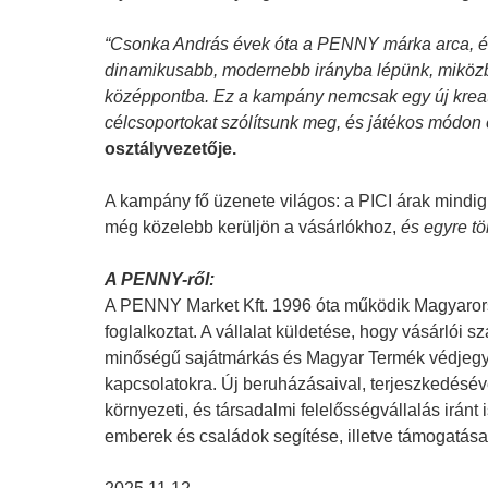
“Csonka András évek óta a PENNY márka arca, és 
dinamikusabb, modernebb irányba lépünk, miközben
középpontba. Ez a kampány nemcsak egy új kreatí
célcsoportokat szólítsunk meg, és játékos módon 
osztályvezetője.
A kampány fő üzenete világos: a PICI árak mindig
még közelebb kerüljön a vásárlókhoz,
és egyre t
A PENNY-ről:
A PENNY Market Kft. 1996 óta működik Magyarorszá
foglalkoztat. A vállalat küldetése, hogy vásárlói 
minőségű sajátmárkás és Magyar Termék védjegyes
kapcsolatokra. Új beruházásaival, terjeszkedéséve
környezeti, és társadalmi felelősségvállalás irán
emberek és családok segítése, illetve támogatása