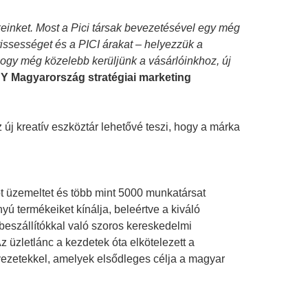
einket. Most a Pici társak bevezetésével egy még
issességet és a PICI árakat – helyezzük a
ogy még közelebb kerüljünk a vásárlóinkhoz, új
 Magyarország stratégiai marketing
j kreatív eszköztár lehetővé teszi, hogy a márka
ot üzemeltet és több mint 5000 munkatársat
nyú termékeiket kínálja, beleértve a kiváló
eszállítókkal való szoros kereskedelmi
 üzletlánc a kezdetek óta elkötelezett a
rvezetekkel, amelyek elsődleges célja a magyar