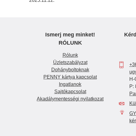
2025.11.12.
Ismerj meg minket!
Kérd
RÓLUNK
Rólunk
Üzletszabályzat
+3
Dohányboltoknak
ug
PENNY kártya kapcsolat
H-
Ingatlanok
P: 
Sajtókapcsolat
Pa
Akadálymentességi nyilatkozat
Kü
GY
ké