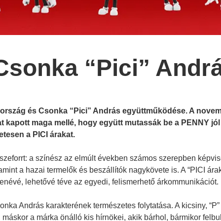
sonka “Pici” Andrá
ország és Csonka “Pici” András együttműködése. A nove
kat kapott maga mellé, hogy együtt mutassák be a PENNY
jó
etesen a PICI árakat.
eforrt: a színész az elmúlt években számos szerepben képvise
amint a hazai termelők és beszállítók nagykövete is. A “PICI ára
enévé, lehetővé téve az egyedi, felismerhető árkommunikációt.
nka András karakterének természetes folytatása. A kicsiny, “P” 
t, máskor a márka önálló kis hírnökei, akik bárhol, bármikor f