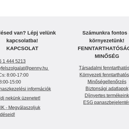
ésed van? Lépj velünk
Számunkra fontos 
kapcsolatba!
környezetünk!
KAPCSOLAT
FENNTARTHATÓSÁ
MINŐSÉG
6 1 444 5213
Társadalmi fenntartható
yfelszolgalat@penny.hu
Környezeti fenntartható
Cs: 8:00-17:00
Minőségellenőrzés
8:00-15:00
Biztonsági adatlapok
naszkezelési információk
Díjnyertes termékeink
ldj nekünk üzenetet!
ESG panaszbejelenté
IK - Megválaszoljuk
rdéseid!