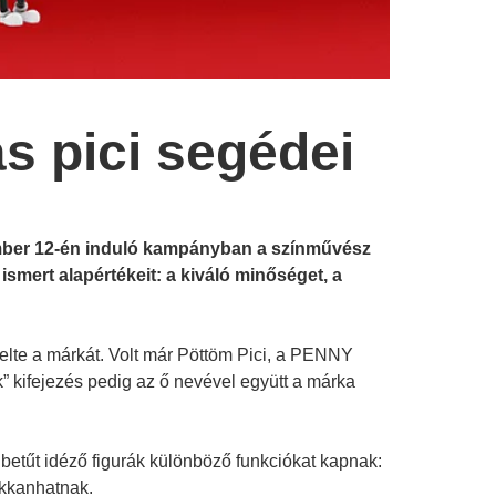
s pici segédei
mber 12-én induló kampányban a színművész
l ismert alapértékeit: a kiváló minőséget, a
lte a márkát. Volt már Pöttöm Pici, a PENNY
k” kifejezés pedig az ő nevével együtt a márka
betűt idéző figurák különböző funkciókat kapnak:
elbukkanhatnak.