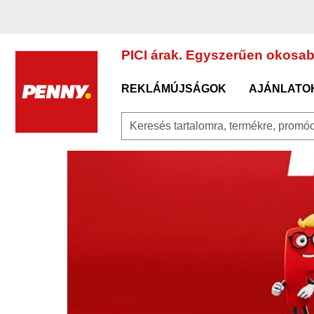
A főoldalra
/
Megérkeztek Csonka “Pici” András pici se
PICI árak. Egyszerűen okosab
REKLÁMÚJSÁGOK
AJÁNLATO
Keresés tartalomra, termékre, promóci